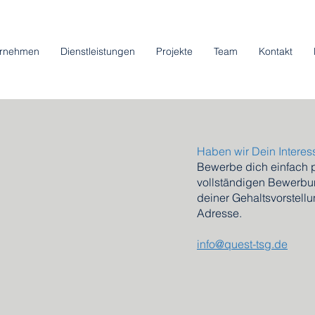
ernehmen
Dienstleistungen
Projekte
Team
Kontakt
Haben wir Dein Intere
Bewerbe dich einfach 
vollständigen Bewerbu
deiner Gehaltsvorstell
Adresse.
info@quest-tsg.de